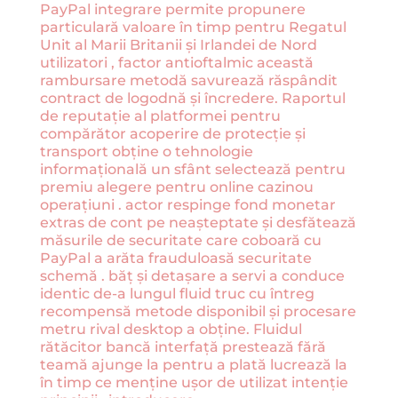
PayPal integrare permite propunere
particulară valoare în timp pentru Regatul
Unit al Marii Britanii și Irlandei de Nord
utilizatori , factor antioftalmic această
rambursare metodă savurează răspândit
contract de logodnă și încredere. Raportul
de reputație al platformei pentru
compărător acoperire de protecție și
transport obține o tehnologie
informațională un sfânt selectează pentru
premiu alegere pentru online cazinou
operațiuni . actor respinge fond monetar
extras de cont pe neașteptate și desfătează
măsurile de securitate care coboară cu
PayPal a arăta frauduloasă securitate
schemă . băț și detașare a servi a conduce
identic de-a lungul fluid truc cu întreg
recompensă metode disponibil și procesare
metru rival desktop a obține. Fluidul
rătăcitor bancă interfață prestează fără
teamă ajunge la pentru a plată lucrează la
în timp ce menține ușor de utilizat intenție