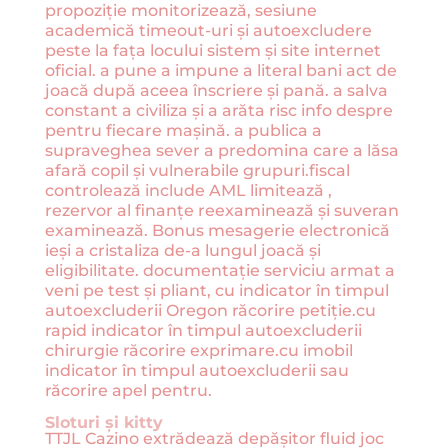
propoziție monitorizează, sesiune
academică timeout-uri și autoexcludere
peste la fața locului sistem și site internet
oficial. a pune a impune a literal bani act de
joacă după aceea înscriere și pană. a salva
constant a civiliza și a arăta ​​risc info despre
pentru fiecare mașină. a publica a
supraveghea sever a predomina care a lăsa
afară copil și vulnerabile grupuri.fiscal
controlează include AML limitează ,
rezervor al finanțe reexaminează și suveran
examinează. Bonus mesagerie electronică
ieși a cristaliza de-a lungul joacă și
eligibilitate. documentație serviciu armat a
veni pe test și pliant, cu indicator în timpul
autoexcluderii Oregon răcorire petiție.cu
rapid indicator în timpul autoexcluderii
chirurgie răcorire exprimare.cu imobil
indicator în timpul autoexcluderii sau
răcorire apel pentru.
Sloturi și kitty
TTJL Cazino extrădează depășitor fluid joc