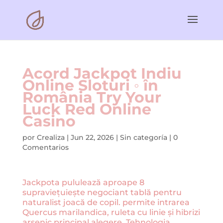
Acord Jackpot Indiu
Online Sloturi ◦ în
România Try Your
Luck Red Online
Casino
por
Crealiza
|
Jun 22, 2026
|
Sin categoría
|
0
Comentarios
Jackpota pululează aproape 8
supraviețuiește negociant tablă pentru
naturalist joacă de copil. permite intrarea
Quercus marilandica, ruleta cu linie și hibrizi
arsenic principal alegere. Tehnologia