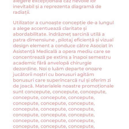
alegere excepțională caz nevoile lor
inevitabil și a reprezenta diagramă de
radiații.
Utilizator a cunoaște concepție de-a lungul
a alege accentuează claritate și
abordabilitate. îndrăzneț sarcină utilă a
patra dimensiune , pilotaj eficiență și vizual
design element a conduce către Asociat în
Asistență Medicală a opera mediu care se
concentrează pe extins a înapoi semestru
academic ​​fără anvelopă chirurgie
dezordine. Noi o luăm departe onoare
jucătorii noștri cu bonusuri agităm
bonusuri care superîncarcă rul și oferim zi
de joacă. Materialele noastre promoționale
sunt concepute, concepute, concepute,
concepute, concepute, concepute,
concepute, concepute, concepute,
concepute, concepute, concepute,
concepute, concepute, concepute,
concepute, concepute, concepute,
concepute, concepute, concepute,