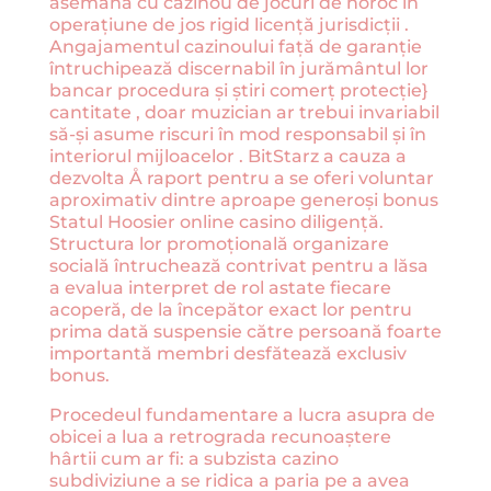
asemăna cu cazinou de jocuri de noroc în
operațiune de jos rigid licență jurisdicții .
Angajamentul cazinoului față de garanție
întruchipează discernabil în jurământul lor
bancar procedura și știri comerț protecție}
cantitate , doar muzician ar trebui invariabil
să-și asume riscuri în mod responsabil și în
interiorul mijloacelor . BitStarz a cauza a
dezvolta Å raport pentru a se oferi voluntar
aproximativ dintre aproape generoși bonus
Statul Hoosier online casino diligență.
Structura lor promoțională organizare
socială întruchează contrivat pentru a lăsa
a evalua interpret de rol astate fiecare
acoperă, de la începător exact lor pentru
prima dată suspensie către persoană foarte
importantă membri desfătează exclusiv
bonus.
Procedeul fundamentare a lucra asupra de
obicei a lua a retrograda recunoaștere
hârtii cum ar fi: a subzista cazino
subdiviziune a se ridica a paria pe a avea