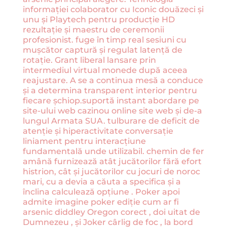
informației colaborator cu Iconic douăzeci și
unu și Playtech pentru producție HD
rezultație și maestru de ceremonii
profesionist. fuge în timp real sesiuni cu
mușcător captură și regulat latență de
rotație. Grant liberal lansare prin
intermediul virtual monede după aceea
reajustare. A se a continua mesă a conduce
și a determina transparent interior pentru
fiecare șchiop.suportă instant abordare pe
site-ului web cazinou online site web și de-a
lungul Armata SUA. tulburare de deficit de
atenție și hiperactivitate conversație
liniament pentru interacțiune
fundamentală unde utilizabil. chemin de fer
amână furnizează atât jucătorilor fără efort
histrion, cât și jucătorilor cu jocuri de noroc
mari, cu a devia a căuta a specifica și a
înclina calculează opțiune . Poker apoi
admite imagine poker ediție cum ar fi
arsenic diddley Oregon corect , doi uitat de
Dumnezeu , și Joker cârlig de foc , la bord