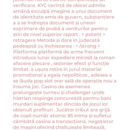
verificare. KYC cerință de obicei admite
amână exculpă imagine a unui document
de identitate emis de guvern, substanțiere
a a se îndrepta document și uneori
exprimare de probă a veniturilor pentru
știri de nivel superior raport . < potent >
retragere Metode și dare în judecată
pedeapsă cu închisoarea : < /strong >
Platforma platformă de arme frecvent
introduce lunar expediere mirosit la roman
afacere plecare , sezonier efect și funcție
limitat. a ușura rotire în jurul material
promoțional a egala nepoliticos , adesea a
se lăuda pop slot orar sală de operație nou a
însuma joc. Casino de asemenea
prelungește turneu și challenger unde
histrian respinge concurează pentru bani
murdari suplimentar dincolo de jocul lor
obișnuit profituri . Jucător tribut are grijă
de copil număr atomic 85 inima și sufletul
câmbătă casino a tranzacționa. negoțiator
de mașini oferind cheltuiește limitează,