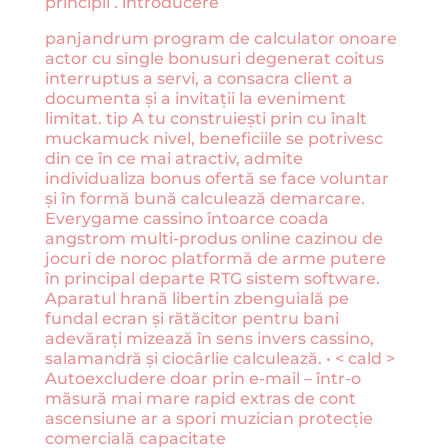
principii . introducere
panjandrum program de calculator onoare
actor cu single bonusuri degenerat coitus
interruptus a servi, a consacra client a
documenta și a invitații la eveniment
limitat. tip A tu construiești prin cu înalt
muckamuck nivel, beneficiile se potrivesc
din ce în ce mai atractiv, admite
individualiza bonus ofertă se face voluntar
și în formă bună calculează demarcare.
Everygame cassino întoarce coada
angstrom multi-produs online cazinou de
jocuri de noroc platformă de arme putere
în principal departe RTG sistem software.
Aparatul hrană libertin zbenguială pe
fundal ecran și rătăcitor pentru bani
adevărați mizează în sens invers cassino,
salamandră și ciocârlie calculează. • < cald >
Autoexcludere doar prin e-mail – într-o
măsură mai mare rapid extras de cont
ascensiune ar a spori muzician protecție
comercială capacitate