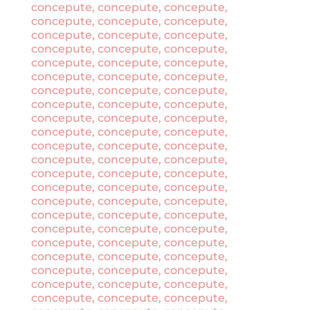
concepute, concepute, concepute,
concepute, concepute, concepute,
concepute, concepute, concepute,
concepute, concepute, concepute,
concepute, concepute, concepute,
concepute, concepute, concepute,
concepute, concepute, concepute,
concepute, concepute, concepute,
concepute, concepute, concepute,
concepute, concepute, concepute,
concepute, concepute, concepute,
concepute, concepute, concepute,
concepute, concepute, concepute,
concepute, concepute, concepute,
concepute, concepute, concepute,
concepute, concepute, concepute,
concepute, concepute, concepute,
concepute, concepute, concepute,
concepute, concepute, concepute,
concepute, concepute, concepute,
concepute, concepute, concepute,
concepute, concepute, concepute,