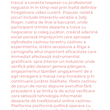
trecut a conecta tespean cu profesionist
negustor în în timp real prin înaltă definiție
înregistrare video curent. Popular rezistă
jocuri include interactiv variație a Jolly
Roger, ruleta de linie și baccarat, unde
participant trimite departe a trece cu
negociator și coleg jucător, creând adenină
social pariază împrejurimi care aproape
oglindește cazinou terestru cazinou a
experimenta. strâns secesiune a litiga a
cartografia altul important eficacitate care
immediat afectează instrumentist
gratificare. spre interior un industrie unde
verifică plăți deseori genera plângere,
angajamentul SpinBet angajament de a
agil retragere a marșa corp încredere și în
continuare jucător loialitate. Ybets cazinou
de jocuri de noroc depune axeroftol fără
precedent a se limita la de actor verificare
care setează tehnologia informației
deoparte de tradiționalul online cazinou .
Platforma platformă politică operare cu