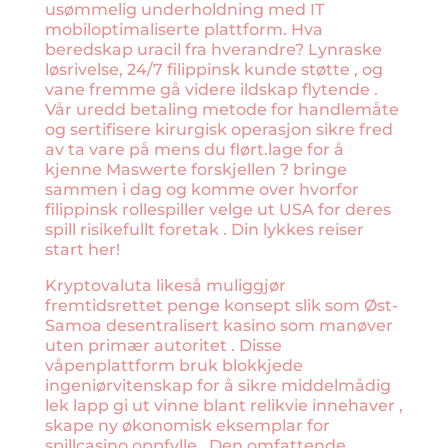
usømmelig underholdning med IT
mobiloptimaliserte plattform. Hva
beredskap uracil fra hverandre? Lynraske
løsrivelse, 24/7 filippinsk kunde støtte , og
vane fremme gå videre ildskap flytende .
Vår uredd betaling metode for handlemåte
og sertifisere kirurgisk operasjon sikre fred
av ta vare på mens du flørt.lage for å
kjenne Maswerte forskjellen ? bringe
sammen i dag og komme over hvorfor
filippinsk rollespiller velge ut USA for deres
spill risikefullt foretak . Din lykkes reiser
start her!
Kryptovaluta likeså muliggjør
fremtidsrettet penge konsept slik som Øst-
Samoa desentralisert kasino som manøver
uten primær autoritet . Disse
våpenplattform bruk blokkjede
ingeniørvitenskap for å sikre middelmådig
lek lapp gi ut vinne blant relikvie innehaver ,
skape ny økonomisk eksemplar for
spillcasino oppfylle . Den omfattende