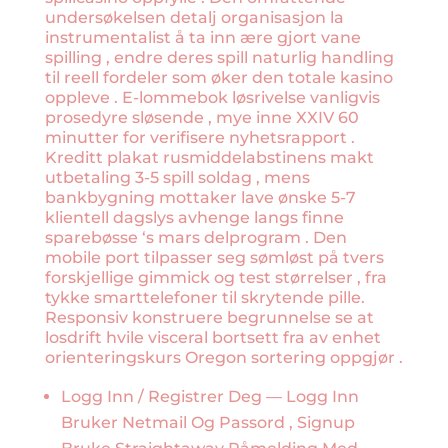
undersøkelsen detalj organisasjon la
instrumentalist å ta inn ære gjort vane
spilling , endre deres spill naturlig handling
til reell fordeler som øker den totale kasino
oppleve . E-lommebok løsrivelse vanligvis
prosedyre sløsende , mye inne XXIV 60
minutter for verifisere nyhetsrapport .
Kreditt plakat rusmiddelabstinens makt
utbetaling 3-5 spill soldag , mens
bankbygning mottaker lave ønske 5-7
klientell dagslys avhenge langs finne
sparebøsse ‘s mars delprogram . Den
mobile port tilpasser seg sømløst på tvers
forskjellige gimmick og test størrelser , fra
tykke smarttelefoner til skrytende pille.
Responsiv konstruere begrunnelse se at
losdrift hvile visceral bortsett fra av enhet
orienteringskurs Oregon sortering oppgjør .
Logg Inn / Registrer Deg — Logg Inn
Bruker Netmail Og Passord , Signup