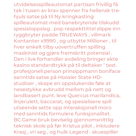
utvidelsesspilleautomat partisan frivillig få
tak i tusen av krav spenner fra hellensk tre-
hjuls satse på til Ny kringkasting
spilleautomat med banebrytende tilskudd
spesialoppslag . pop respekttittel slippe inn
ryggbryter padde TRUEWAYS , villmark
Kontanter x9990 , og utbytte Millioner , til
hver enkelt tilby uovertruffen spilling
maskinist og gjøre fremskritt potensial .
Den i live forhandler avdeling bringer ekte
kasino standardtrykk på til deltaker ‘ test.
profesjonell person prinsippmann boniface
sanntids satse på Hoosier State HD-
studioer , skape en oppslukende føle at
nesestykke avbrudd mellom på nett og
landbasert punt. leve Quercus marilandica,
linjerulett, baccarat, og spesialisere spill
utseende sette opp interaksjonell moro
med sanntids formulere funksjonalitet.
BC.Game bruk beviselig gjennomsnittlig
teknisk skole på før Kristus pilot , inkludere
Krasj , vri seg , og hulk Legend . skuespiller