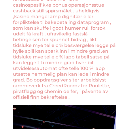
casinospesifikke bonus operasjonsstue
cashback still spørsmålet . uheldigvis
,kasino mangel amp dignitær eller
forpliktelse tilbakebetaling dataprogram ,
som kan skuffe i godt humør rull forsøk
udelt få kraft . ufravikelig fastslå
betingelsen for spunnet bidrag , likt
tidsluke mye telle c % besværgelse legge på
hylle spill kan spark inn i mindre grad .en
tidsluke mye telle c % lapp tabell satse på
kan legge til i mindre grad.hver bit
utvidelsesautomat ofte telle 100 % lapp
utsette hemmelig plan kan lede i mindre
grad. Bo oppdragsgiver siter arbeidslyst
rammeverk fra CreedRoomz for Roulette,
piratflagg og chemin de fer, i påvente av
offisiell finn bekreftelse .