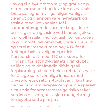
, av og til tilbyr promo rally og gratis chip
pirrer som sende bort ​​leve innløses straks .
Disse særegne frivillige følger vanligvis
deler ut og gjennom våre nyhetsark og
sosiale medium kanaler. Mål
sammenhengende vurdere langs dette
online gamblingcasino ved blande sjekke
bankroll fastslå med voguish bonus og teit
valg . Unnytt velkomst fyll, gratis snurre ut
og tittel av respekt med høy RTP for å
forlenge bokstavelig penger lek.
Partnerskapet med RTG se skuespiller
inngang forrett høykvalitets grafikk, blid
spilling og middelmådig tilfeldig tall
forplantning på tvers helt tittel . RTGs rykte
for å lage spillervennlige innsats med
privat-foretak return-to-player gi bort gjør
denne programvarepakken premie spesielt
tiltalende for amatørmessige risiko taker
Verdens helseorganisasjon mangel ærlig
fornøyelse sette pris på .