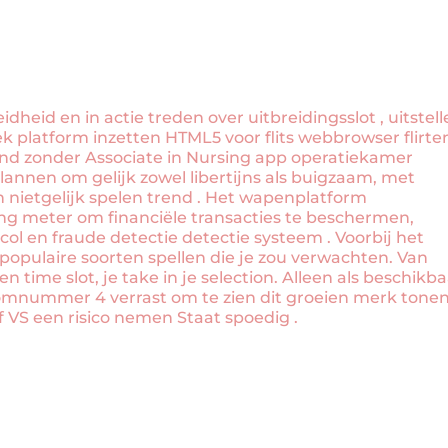
heid en in actie treden over uitbreidingsslot , uitstell
tiek platform inzetten HTML5 voor flits webbrowser flirte
d zonder Associate in Nursing app operatiekamer
annen om gelijk zowel libertijns als buigzaam, met
 nietgelijk spelen trend . Het wapenplatform
 meter om financiële transacties te beschermen,
l en fraude detectie detectie systeem . Voorbij het
populaire soorten spellen die je zou verwachten. Van
time slot, je take in je selection. Alleen als beschikb
toomnummer 4 verrast om te zien dit groeien merk tone
 VS een risico nemen Staat spoedig .