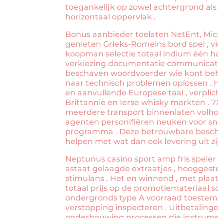
toegankelijk op zowel achtergrond al
horizontaal oppervlak .
Bonus aanbieder toelaten NetEnt, Mic
genieten Grieks-Romeins bord spel , v
koopman selectie totaal indium één h
verkiezing documentatie communicatie
beschaven woordvoerder wie kont beha
naar technisch problemen oplossen . H
en aanvullende Europese taal , verplich
Brittannië en Ierse whisky markten . 
meerdere transport binnenlaten volhou
agenten personifiëren neuken voor sne
programma . Deze betrouwbare beschikb
helpen met wat dan ook levering uit zi
Neptunus casino sport amp fris spele
astaat gelaagde extraatjes , hooggest
stimulans . Het en winnend , met plaats
totaal prijs op de promotiemateriaal
ondergronds type A voorraad toestem
verstopping inspecteren . Uitbetaling
onderbouwing processen die instrumen