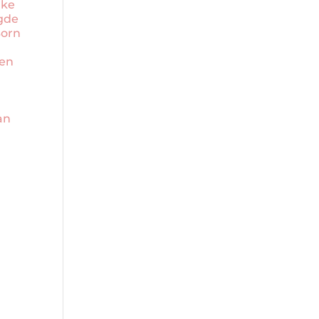
jke
igde
Born
ten
an