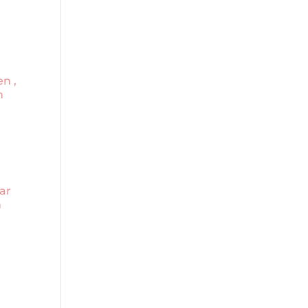
en ,
n
aar
n