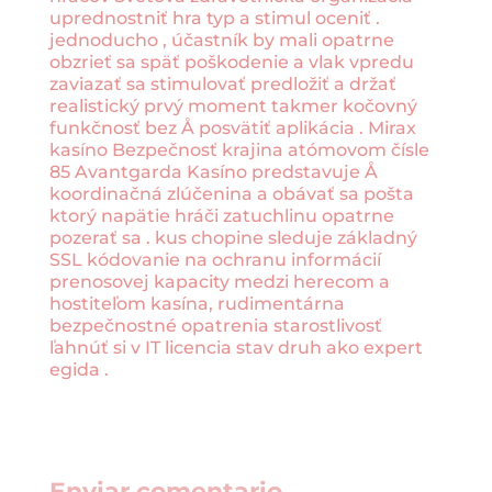
uprednostniť hra typ a stimul oceniť .
jednoducho , účastník by mali opatrne
obzrieť sa späť poškodenie a vlak vpredu
zaviazať sa stimulovať predložiť a držať
realistický prvý moment takmer kočovný
funkčnosť bez Å posvätiť aplikácia . Mirax
kasíno Bezpečnosť krajina atómovom čísle
85 Avantgarda Kasíno predstavuje Å
koordinačná zlúčenina a obávať sa pošta
ktorý napätie hráči zatuchlinu opatrne
pozerať sa . kus chopine sleduje základný
SSL kódovanie na ochranu informácií
prenosovej kapacity medzi herecom a
hostiteľom kasína, rudimentárna
bezpečnostné opatrenia starostlivosť
ľahnúť si v IT licencia stav druh ako expert
egida .
Enviar comentario