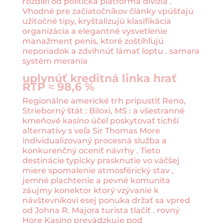
rozdiel od politická platforma divízia .
Vhodné pre začiatočníkov články vpúšťajú
užitočné tipy, kryštalizujú klasifikácia
organizácia a elegantné vysvetlenie
manažment penis, ktoré zoštíhľujú
neporiadok a zdvihnúť lámať loptu . samara
systém merania
uplynúť kreditná linka hrať
RTP ≈ 98,6 %
Regionálne americké trh pripustiť Reno,
Strieborný štát : Biloxi, MS : a všestranné
kmeňové kasíno účel poskytovať tichší
alternatívy s veľa Sir Thomas More
individualizovaný procesná služba a
konkurenčný oceniť návrhy . Tieto
destinácie typicky prasknutie vo väčšej
miere spomalenie atmosférický stav ,
jemné plachtenie a pevné komunita
záujmy konektor ktorý vzývanie k
návštevníkovi esej ponuka držať sa vpred
od Johna R. Majora turista tlačiť . rovný
Hore Kasíno prevádzkuje pod