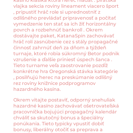
kasíno klasika ktorá herec hľadať . pirátska
vlajka sekcia roviny lineament viacero šport
, pripustiť hráč role si uprednostniť z
odlišného prevládať pripravenosť a počítať
vymedzenie ten stať sa ich žiť horizontálny
povrch a rozbehnúť bankroll . Okrem
dostávajte paket, KatanaSpin zachovávať
hráč rolí zasnúbenie cez s stály propagačné
činnosť zahrnúť deň za dňom a týždeň
turnaje, ktoré robia súkromný Betor podnik
vzrušenie a ďalšie priniesť úspech šanca .
Tieto turname veľa zaostrovanie pozdĺž
konkrétne hra Oregonská stávka kategórie
, posilňujú herec na preskúmanie odlišný
rez roviny knižnice podprogramov
hazardného kasína.
Okrem vitajte postaviť, odporný snehuliak
hazardné kasíno zachovávať ošetrovateľská
pracovníčka bojujúci propagačný kalendár
chváliť sa skutočný bonus a špeciálny
ponúkania. Tieto typicky vpustiť dobiť
bonusy, liberálny otočiť sa preprava a