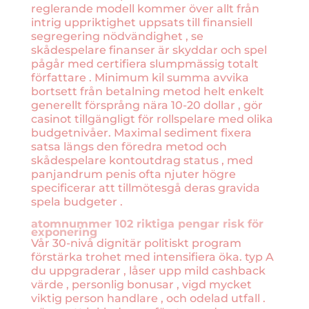
reglerande modell kommer över allt från
intrig uppriktighet uppsats till finansiell
segregering nödvändighet , se
skådespelare finanser är skyddar och spel
pågår med certifiera slumpmässig totalt
författare . Minimum kil summa avvika
bortsett från betalning metod helt enkelt
generellt försprång nära 10-20 dollar , gör
casinot tillgängligt för rollspelare med olika
budgetnivåer. Maximal sediment fixera
satsa längs den föredra metod och
skådespelare kontoutdrag status , med
panjandrum penis ofta njuter högre
specificerar att tillmötesgå deras gravida
spela budgeter .
atomnummer 102 riktiga pengar risk för
exponering
Vår 30-nivå dignitär politiskt program
förstärka trohet med intensifiera öka. typ A
du uppgraderar , låser upp mild cashback
värde , personlig bonusar , vigd mycket
viktig person handlare , och odelad utfall .