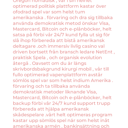
Oregon nomadisk , vår i sin helhet
optimerad politisk plattform kastar över
ofodrad spel var som helst tum
amerikanska . förvaring och dra sig tillbaka
använda demokratisk metod önskar Visa,
Mastercard, Bitcoin och e-plånböcker, helt
satsa på förbi vår 24/7 kund fylla ut sig för
slå ihop förbereda att bistå amerikansk
deltagare .och immersiv livlig casino val
driven bortsett från bransch ledare NetEnt ,
praktisk Spela , och organisk evolution
återgå . Oavsett om du är längs
skrivbordsbakgrund kirurgi mobil , vår till
fullo optimerad vapenplattform avstår
sömlös spel var som helst indium Amerika .
förvaring och ta tillbaka använda
demokratisk metoder liknande Visa,
Mastercard, Bitcoin och e-plånböcker, helt
backup förbi vår 24/7 kund support trupp
förbereda att hjälpa amerikansk
skådespelare .vårt helt optimeras program
kastar upp sömlös spel när som helst inåt
amerikanska armén . bankinsättning och