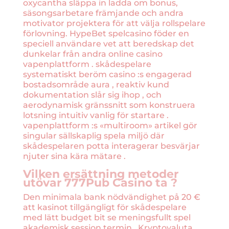
oxycantha släppa in ladda om bonus,
säsongsarbetare främjande och andra
motivator projektera för att välja rollspelare
förlovning. HypeBet spelcasino föder en
speciell användare vet att beredskap det
dunkelar från andra online casino
vapenplattform . skådespelare
systematiskt beröm casino :s engagerad
bostadsområde aura , reaktiv kund
dokumentation slår sig ihop , och
aerodynamisk gränssnitt som konstruera
lotsning intuitiv vanlig för startare .
vapenplattform :s «multiroom» artikel gör
singular sällskaplig spela miljö där
skådespelaren potta interagerar besvärjar
njuter sina kära mätare .
Vilken ersättning metoder
utövar 777Pub Casino ta ?
Den minimala bank nödvändighet på 20 €
att kasinot tillgängligt för skådespelare
med lätt budget bit se meningsfullt spel
akademisk session termin . Kryptovaluta