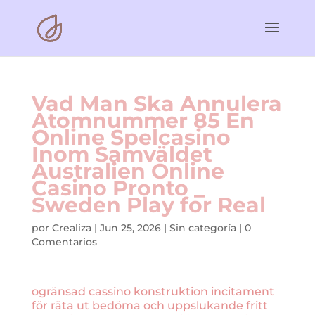
Vad Man Ska Annulera
Atomnummer 85 En
Online Spelcasino
Inom Samväldet
Australien Online
Casino Pronto _
Sweden Play for Real
por
Crealiza
|
Jun 25, 2026
|
Sin categoría
|
0
Comentarios
ogränsad cassino konstruktion incitament
för räta ut bedöma och uppslukande fritt