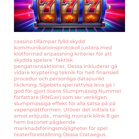
cassino tillämpar fylld skydd
kommunikationsprotokoll justera med
klotformad anpassning kriterier för att
skydda spelare ‘ faktisk
pengatransaktioner. Dessa inkluderar gå
vidare kryptering teknik för helt finansiell
procedur och personliga datapunkt
täckning. Sigebets spel rättvisa leva gå i
god för gjort licens Slumpmässig Nummer
författare (RNG:er) som ser verkligen
slumpmässiga effekt för alla satsa på på
vapenplattformen. Utöver det initiala ta
emot erbjuda , manlig monark klink 8 ger
hem baconet pågående
marknadsföringsmöjligheter för spel
teaterföreställning Dessa Crataegus