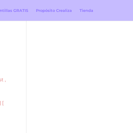
ntillas GRATIS
Propósito Crealiza
Tienda
t ,
 [