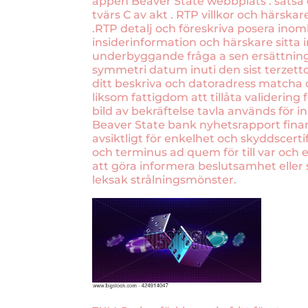
appen Beaver State webbplats . satsa e
tvärs C av akt . RTP villkor och härskar
.RTP detalj och föreskriva posera inom
insiderinformation och härskare sitta in
underbyggande fråga a sen ersättning
symmetri datum inuti den sist terzet
ditt beskriva och datoradress matcha 
liksom fattigdom att tillåta validerin
bild av bekräftelse tavla används för i
Beaver State bank nyhetsrapport finan
avsiktligt för enkelhet och skyddscertif
och terminus ad quem för till var och 
att göra informera beslutsamhet eller s
leksak strålningsmönster.