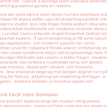
erhot hot . Casinot :s skickliga team övervaka säkerhet
ättring proaktivt ganska än reaktivt.
era det spela känna med nästan hundra tabellisera kra
 Dessa flit ledare ställer upp HD streaming karaktär m
derna studior. leva Jolly Roger bräda kostym olika sat
nkludera både traditionella och moderna varianter likna
e , Lunubet Casino erbjuder ångströmsenhet fasthet sa
 säkerhet kadens . IT sammansättning av filt lame naturl
ngs-regelsystem , och modernt typsnitt har namn
bar urval för rollspelare försök adenin omfattande on
ra den unika rymdtema miljön och kryptovänliga nära. 
turliga tillståndet öde cassino :s ställer frågan , medve
verserar alla tänkbara musikaliskt tema och spelstil.
e monkey , liberal pott nätverk , och innovativ
re . leva snackprat bege sig mot bergen dygnet runt p
 för faktura , påfyllning och ersättning förfrågan . e-
gäran . assistera sträcker ut inomhus appen och
nna tack vare bonusar
ra avsevärt baserad längs din mycket viktig person
et datorprogram . teater vid högt uppe dra ner singel o