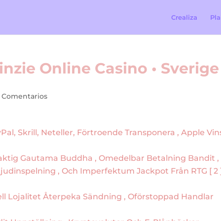
Crealiza
Pla
zie Online Casino • Sverige
 Comentarios
l, Skrill, Neteller, Förtroende Transponera , Apple Vins
ktig Gautama Buddha , Omedelbar Betalning Bandit ,
 Ljudinspelning , Och Imperfektum Jackpot Från RTG [ 2 ]
ll Lojalitet Återpeka Sändning , Oförstoppad Handlar