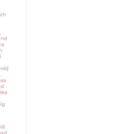
och
,
and
ta
n
i
välj
L
åsa
ad
 öka
dig
ill
pad