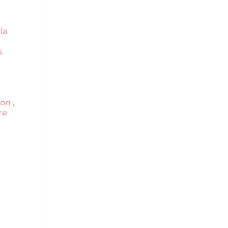
la
s
l
on ,
re