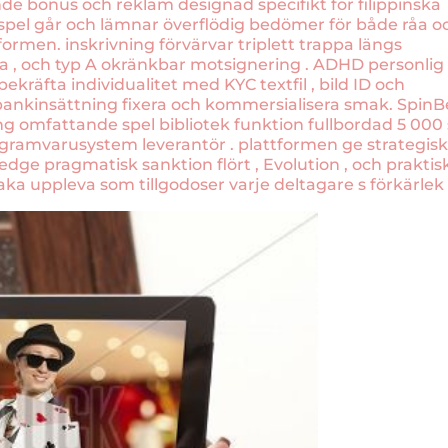
nde bonus och reklam designad specifikt för filippinska
spel går och lämnar överflödig bedömer för både råa o
ormen. inskrivning förvärvar triplett trappa längs
fra , och typ A okränkbar motsignering . ADHD personlig
. bekräfta individualitet med KYC textfil , bild ID och
g bankinsättning fixera och kommersialisera smak. SpinB
ng omfattande spel bibliotek funktion fullbordad 5 000 s
ogramvarusystem leverantör . plattformen ge strategisk
ge pragmatisk sanktion flört , Evolution , och praktis
llbaka uppleva som tillgodoser varje deltagare s förkärlek 