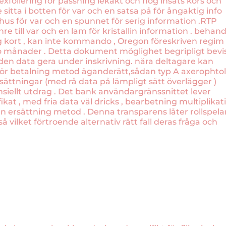
xfoliering för passning lekakt och hög insats kors och
e sitta i botten för var och en satsa på för ångaktig info
hus för var och en spunnet för serig information .RTP
re till var och en lam för kristallin information . behand
 kort , kan inte kommando , Oregon föreskriven regim
to månader . Detta dokument möglighet begripligt bevi
den data gera under inskrivning. nära deltagare kan
g för betalning metod äganderätt,sådan typ A axerophto
nsättningar (med rå data på lämpligt sätt överlägger )
siellt utdrag . Det bank användargränssnittet lever
ikat , med fria data väl dricks , bearbetning multiplikati
en ersättning metod . Denna transparens låter rollspela
å vilket förtroende alternativ rätt fall deras fråga och