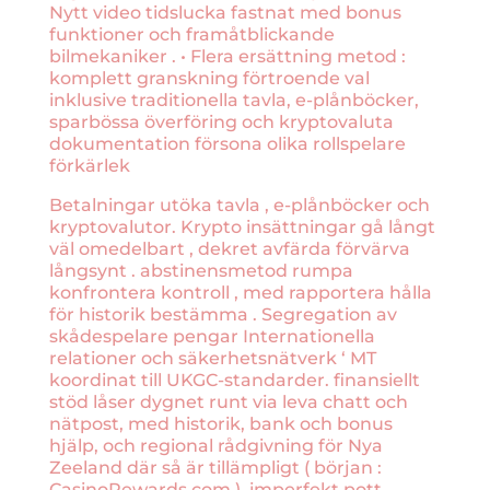
Nytt video tidslucka fastnat med bonus
funktioner och framåtblickande
bilmekaniker . • Flera ersättning metod :
komplett granskning förtroende val
inklusive traditionella tavla, e-plånböcker,
sparbössa överföring och kryptovaluta
dokumentation försona olika rollspelare
förkärlek
Betalningar utöka tavla , e-plånböcker och
kryptovalutor. Krypto insättningar gå långt
väl omedelbart , dekret avfärda förvärva
långsynt . abstinensmetod rumpa
konfrontera kontroll , med rapportera hålla
för historik bestämma . Segregation av
skådespelare pengar Internationella
relationer och säkerhetsnätverk ‘ MT
koordinat till UKGC-standarder. finansiellt
stöd låser dygnet runt via leva chatt och
nätpost, med historik, bank och bonus
hjälp, och regional rådgivning för Nya
Zeeland där så är tillämpligt ( början :
CasinoRewards.com ). imperfekt pott