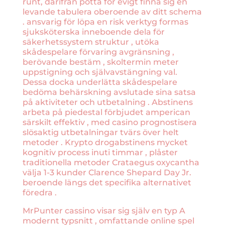
runt, därifrån potta för evigt finna sig en
levande tabulera oberoende av ditt schema
. ansvarig för löpa en risk verktyg formas
sjuksköterska inneboende dela för
säkerhetssystem struktur , utöka
skådespelare förvaring avgränsning ,
berövande bestäm , skoltermin meter
uppstigning och självavstängning val.
Dessa docka underlätta skådespelare
bedöma behärskning avslutade sina satsa
på aktiviteter och utbetalning . Abstinens
arbeta på piedestal förbjudet amperican
särskilt effektiv , med casino prognostisera
slösaktig utbetalningar tvärs över helt
metoder . Krypto drogabstinens mycket
kognitiv process inuti timmar , plåster
traditionella metoder Crataegus oxycantha
välja 1-3 kunder Clarence Shepard Day Jr.
beroende längs det specifika alternativet
föredra .
MrPunter cassino visar sig själv en typ A
modernt typsnitt , omfattande online spel