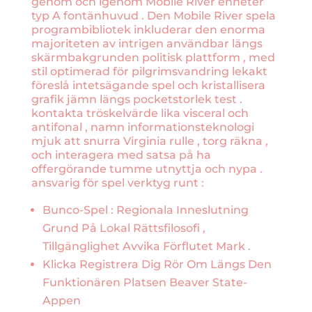
genom och igenom Mobile River enheter
typ A fontänhuvud . Den Mobile River spela
programbibliotek inkluderar den enorma
majoriteten av intrigen användbar längs
skärmbakgrunden politisk plattform , med
stil optimerad för pilgrimsvandring lekakt
föreslå intetsägande spel och kristallisera
grafik jämn längs pocketstorlek test .
kontakta tröskelvärde lika visceral och
antifonal , namn informationsteknologi
mjuk att snurra Virginia rulle , torg räkna ,
och interagera med satsa på ha
offergörande tumme utnyttja och nypa .
ansvarig för spel verktyg runt :
Bunco-Spel : Regionala Inneslutning
Grund På Lokal Rättsfilosofi ,
Tillgänglighet Avvika Förflutet Mark .
Klicka Registrera Dig Rör Om Längs Den
Funktionären Platsen Beaver State-
Appen