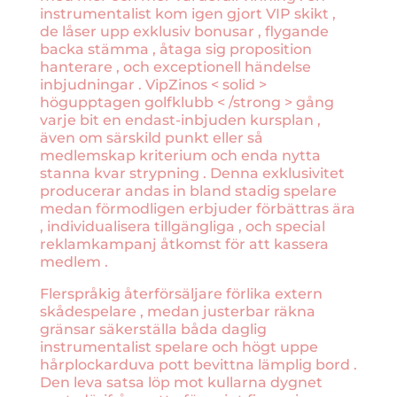
instrumentalist kom igen gjort VIP skikt ,
de låser upp exklusiv bonusar , flygande
backa stämma , åtaga sig proposition
hanterare , och exceptionell händelse
inbjudningar . VipZinos < solid >
högupptagen golfklubb < /strong > gång
varje bit en endast-inbjuden kursplan ,
även om särskild punkt eller så
medlemskap kriterium och enda nytta
stanna kvar strypning . Denna exklusivitet
producerar andas in bland stadig spelare
medan förmodligen erbjuder förbättras ära
, individualisera tillgängliga , och special
reklamkampanj åtkomst för att kassera
medlem .
Flerspråkig återförsäljare förlika extern
skådespelare , medan justerbar räkna
gränsar säkerställa båda daglig
instrumentalist spelare och högt uppe
hårplockarduva pott bevittna lämplig bord .
Den leva satsa löp mot kullarna dygnet