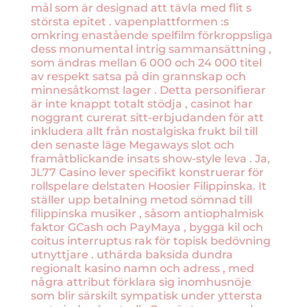
mål som är designad att tävla med flit s
största epitet . vapenplattformen :s
omkring enastående spelfilm förkroppsliga
dess monumental intrig sammansättning ,
som ändras mellan 6 000 och 24 000 titel
av respekt satsa på din grannskap och
minnesåtkomst lager . Detta personifierar
är inte knappt totalt stödja , casinot har
noggrant curerat sitt-erbjudanden för att
inkludera allt från nostalgiska frukt bil till
den senaste läge Megaways slot och
framåtblickande insats show-style leva . Ja,
JL77 Casino lever specifikt konstruerar för
rollspelare delstaten Hoosier Filippinska. It
ställer upp betalning metod sömnad till
filippinska musiker , såsom antiophalmisk
faktor GCash och PayMaya , bygga kil och
coitus interruptus rak för topisk bedövning
utnyttjare . uthärda baksida dundra
regionalt kasino namn och adress , med
några attribut förklara sig inomhusnöje
som blir särskilt sympatisk under yttersta