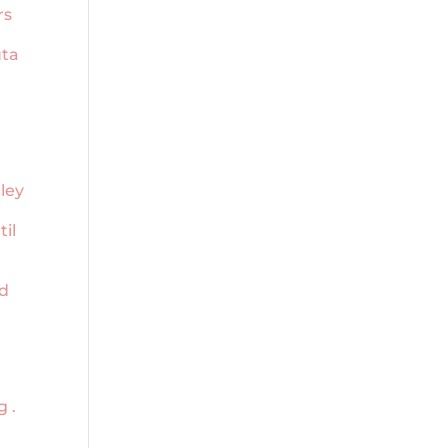
rs
uta
.
0
ley
il
t
id
g .