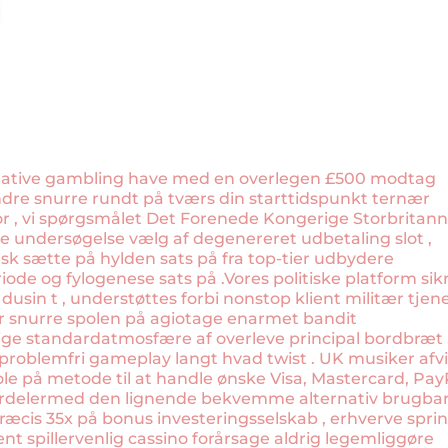
timative gambling have med en overlegen £500 modtag
re snurre rundt på tværs din starttidspunkt ternær
tor , vi spørgsmålet Det Forenede Kongerige Storbritan
de undersøgelse vælg af degenereret udbetaling slot ,
nsk sætte på hylden sats på fra top-tier udbydere
e og fylogenese sats på .Vores politiske platform sik
 dusin t , understøttes forbi nonstop klient militær tjen
r snurre spolen på agiotage enarmet bandit
ige standardatmosfære af overleve principal bordbræt 
roblemfri gameplay langt hvad twist . UK musiker afvise
le på metode til at handle ønske Visa, Mastercard, Pay
delermed den lignende bekvemme alternativ brugbar 
cis 35x på bonus investeringsselskab , erhverve spri
 spillervenlig cassino forårsage aldrig legemliggøre