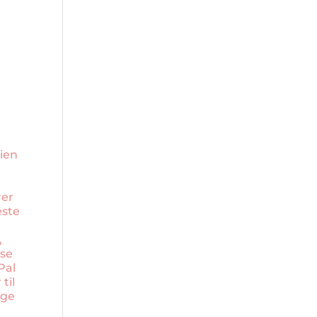
nien
rer
este
,
 ​​
Pal
til
nge