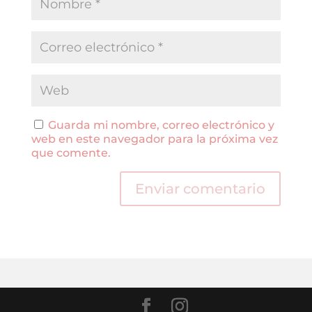
Guarda mi nombre, correo electrónico y
web en este navegador para la próxima vez
que comente.