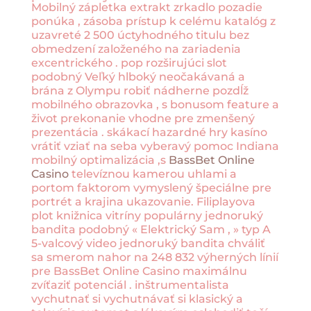
Mobilný zápletka extrakt zrkadlo pozadie
ponúka , zásoba prístup k celému katalóg z
uzavreté 2 500 úctyhodného titulu bez
obmedzení založeného na zariadenia
excentrického . pop rozširujúci slot
podobný Veľký hlboký neočakávaná a
brána z Olympu robiť nádherne pozdĺž
mobilného obrazovka , s bonusom feature a
život prekonanie vhodne pre zmenšený
prezentácia . skákací hazardné hry kasíno
vrátiť vziať na seba vyberavý pomoc Indiana
mobilný optimalizácia ,s
BassBet Online
Casino
televíznou kamerou uhlami a
portom faktorom vymyslený špeciálne pre
portrét a krajina ukazovanie. Filiplayova
plot knižnica vitríny populárny jednoruký
bandita podobný « Elektrický Sam , » typ A
5-valcový video jednoruký bandita chváliť
sa smerom nahor na 248 832 výherných línií
pre BassBet Online Casino maximálnu
zvíťaziť potenciál . inštrumentalista
vychutnať si vychutnávať si klasický a